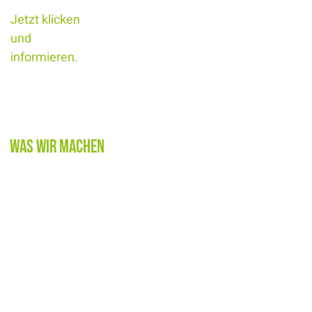
Jetzt klicken
und
informieren.
Rechtssichere
Entsorgung
Was wir machen
Prüfung zur
Projektplanung
Wiederverwendung
Vertrieb